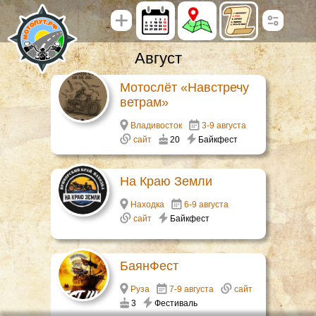
Август
Мотослёт «Навстречу
ветрам»
Владивосток
3-9 августа
сайт
20
Байкфест
На Краю Земли
Находка
6-9 августа
сайт
Байкфест
БаянФест
Руза
7-9 августа
сайт
3
Фестиваль