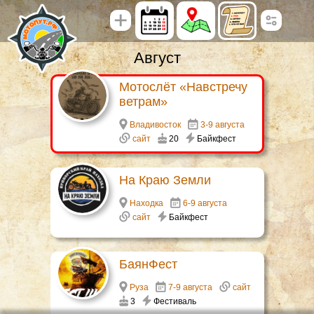
Август
Мотослёт «Навстречу
ветрам»
Владивосток
3-9 августа
сайт
20
Байкфест
На Краю Земли
Находка
6-9 августа
сайт
Байкфест
БаянФест
Руза
7-9 августа
сайт
3
Фестиваль